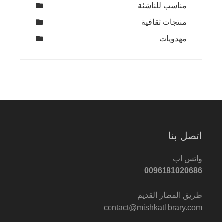
مناسب للناشئة
منتجات ثقافية
مهدويات
اتصل بنا
واتس اب
0096181020686
طريق المطار القديم
contact@mishkatlibrary.com