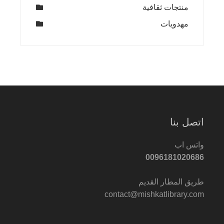
منتجات ثقافية
مهدويات
اتصل بنا
واتس اب
0096181020686
طريق المطار القديم
contact@mishkatlibrary.com