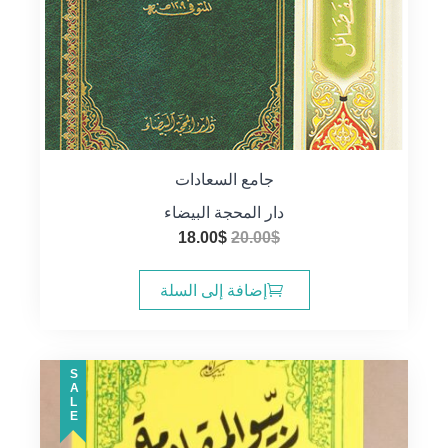
جامع السعادات
دار المحجة البيضاء
السعر
السعر
18.00
$
20.00
$
الأصلي
الحالي
هو:
هو:
إضافة إلى السلة
18.00$.
20.00$.
SALE