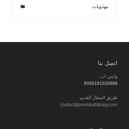
مهدويات
اتصل بنا
واتس اب
0096181020686
طريق المطار القديم
contact@mishkatlibrary.com