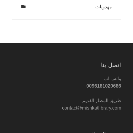
مهدويات
اتصل بنا
واتس اب
0096181020686
طريق المطار القديم
contact@mishkatlibrary.com