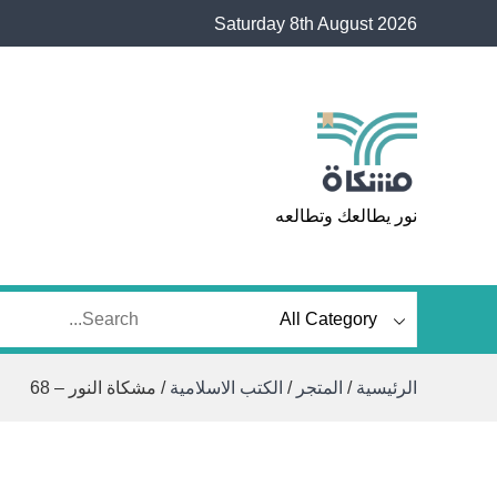
Ski
Saturday 8th August 2026
t
conten
مشكاة
نور يطالعك وتطالعه
الرئيسية
/
المتجر
/
الكتب الاسلامية
/ مشكاة النور – 68