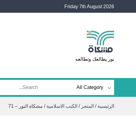
Ski
Friday 7th August 2026
t
conten
مشكاة
نور يطالعك وتطالعه
الرئيسية
/
المتجر
/
الكتب الاسلامية
/ مشكاة النور – 71