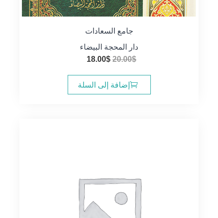
جامع السعادات
دار المحجة البيضاء
السعر
السعر
18.00
$
20.00
$
الأصلي
الحالي
هو:
هو:
إضافة إلى السلة
18.00$.
20.00$.