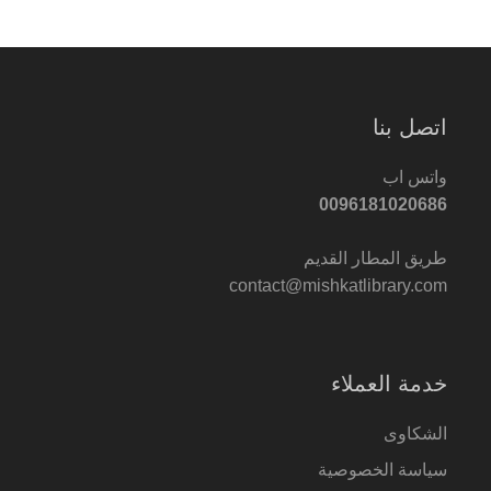
اتصل بنا
واتس اب
0096181020686
طريق المطار القديم
contact@mishkatlibrary.com
خدمة العملاء
الشكاوى
سياسة الخصوصية