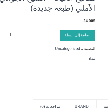
الآملي (طبعة جديدة)
24.00
$
كمية
إضافة إلى السلة
مفاتيح
الحياة -
التصنيف:
Uncategorized
الشيخ
الجوادي
مداد
الآملي
(طبعة
جديدة)
ية
BRAND
مراجعات (0)