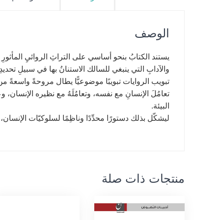
الوصف
يستند الكتابُ بنحو أساسي على التراثِ الروائيِ المأثورِ 
والآدابِ التي ينبغي للسالك الاستنانُ بها في سبيلِ تحديدِ
تبويب الروايات تبويبًا موضوعيًّا يطال مروحةً واسعةً م
تعامُلَ الإنسانِ مع نفسه، وتعامُلَهُ مع نظيره الإنسان، 
البيئة.
ليشكّل بذلك دستورًا محدِّدًا وناظِمًا لسلوكيّات الإنسان، 
منتجات ذات صلة