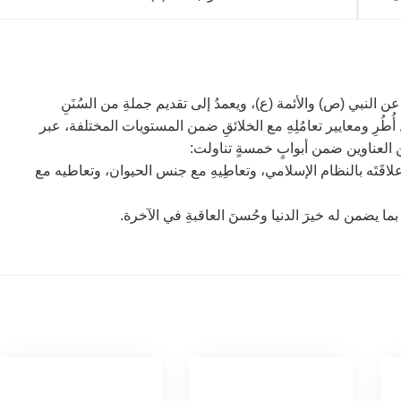
عن النبي (ص) والأئمة (ع)، ويعمدُ إلى تقديم جملةِ من السُنَنِ
 أُطُرِ ومعايير تعامُلِهِ مع الخلائقِ ضمن المستويات المختلفة، عبر
ن العناوين ضمن أبوابٍ خمسةٍ تناولت:
وعلاقَتَه بالنظام الإسلامي، وتعاطِيهِ مع جنس الحيوان، وتعاطيه مع
بما يضمن له خيرَ الدنيا وحُسنَ العاقبةِ في الآخرة.