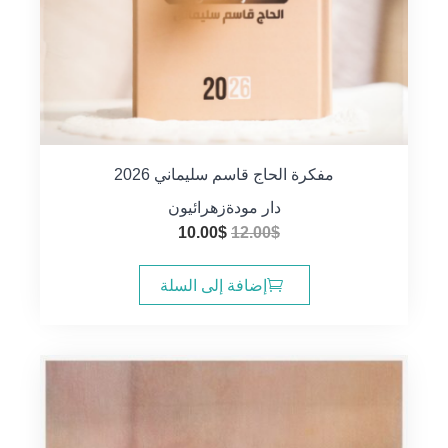
مفكرة الحاج قاسم سليماني 2026
دار مودة
زهرائيون
السعر
السعر
10.00
$
12.00
$
الأصلي
الحالي
هو:
هو:
إضافة إلى السلة
10.00$.
12.00$.