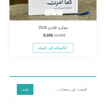
مفكرة قائدي 2026
السعر
السعر
8.00
$
10.00
$
الأصلي
الحالي
هو:
هو:
إضافة إلى السلة
8.00$.
10.00$.
البحث
بحث
عن: