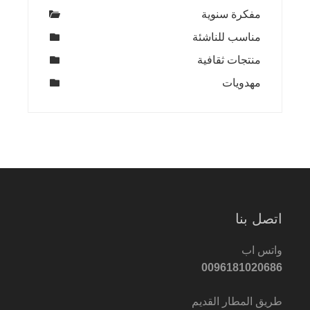
مفكرة سنوية
مناسب للناشئة
منتجات ثقافية
مهدويات
اتصل بنا
واتس اب
0096181020686
طريق المطار القديم