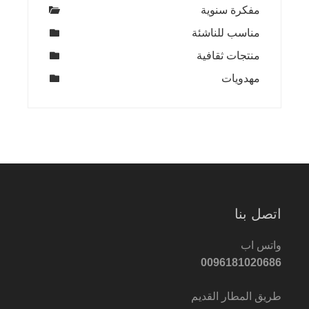
مفكرة سنوية
مناسب للناشئة
منتجات ثقافية
مهدويات
اتصل بنا
واتس اب
0096181020686
طريق المطار القديم