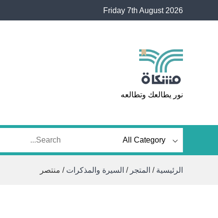
Ski
Friday 7th August 2026
t
conten
مشكاة
نور يطالعك وتطالعه
الرئيسية
/
المتجر
/
السيرة والمذكرات
/ منتصر