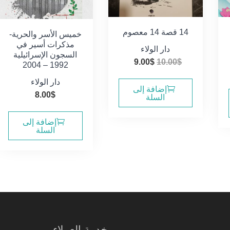
14 قصة 14 معصوم
خميس الأسر والحرية-
مذكرات أسير في
دار الولاء
السجون الإسرائيلية
السعر
السعر
9.00
$
10.00
$
1992 – 2004
الأصلي
الحالي
دار الولاء
هو:
هو:
إضافة إلى
8.00
$
السلة
9.00$.
10.00$.
إضافة إلى
السلة
خدمة العملاء