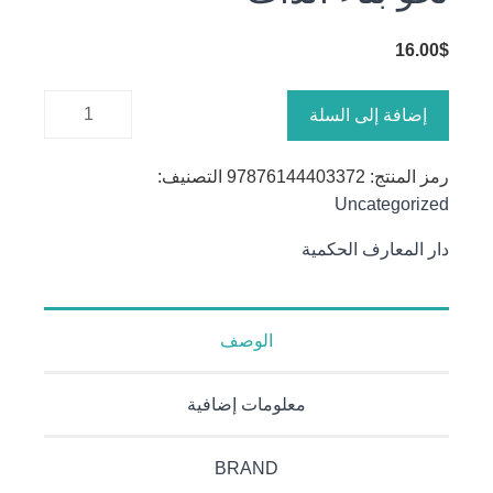
16.00
$
كمية نحو
إضافة إلى السلة
بناء الذات
رمز المنتج:
97876144403372
التصنيف:
Uncategorized
دار المعارف الحكمية
الوصف
معلومات إضافية
BRAND