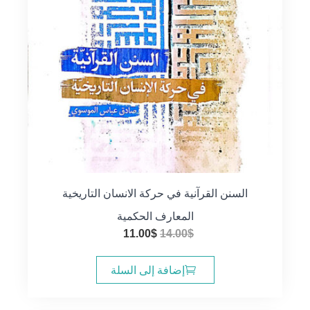
السنن القرآنية في حركة الانسان التاريخية
المعارف الحكمية
السعر
السعر
11.00
$
14.00
$
الأصلي
الحالي
هو:
هو:
إضافة إلى السلة
11.00$.
14.00$.