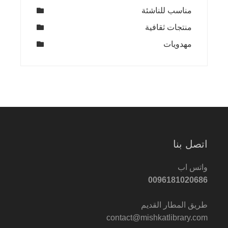
مناسب للناشئة
منتجات ثقافية
مهدويات
اتصل بنا
واتس اب
0096181020686
طريق المطار القديم
contact@mishkatlibrary.com