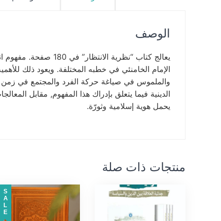
الوصف
يعالج كتاب “نظرية الانتظار” في 180 صفحة. مفهوم انتظار الإمام المهدي والاشكاليات المتعلقة به, كما
الإمام الخامنئي في خطبه المختلفة. ويعود ذلك للأهمي
والملموس في صياغة حركة الفرد والمجتمع في زمن الا
الدينية فيما يتعلق بإدراك هذا المفهوم, مقابل المعالجا
يحمل هوية إسلامية وثورّة.
منتجات ذات صلة
SALE