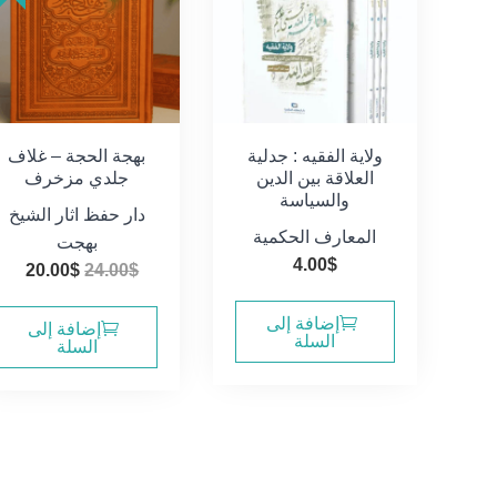
ولاية الفقيه : جدلية
بهجة الحجة – غلاف
العلاقة بين الدين
جلدي مزخرف
والسياسة
دار حفظ اثار الشيخ
المعارف الحكمية
بهجت
4.00
$
السعر
ال
20.00
$
24.00
$
الأصلي
الح
إضافة إلى
هو:
هو:
إضافة إلى
السلة
السلة
0$.
24.00$.