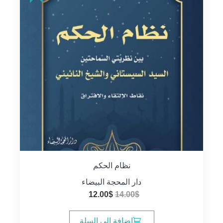
نظام الحكم
دار المحجة البيضاء
السعر
السعر
12.00
$
14.00
$
الأصلي
الحالي
هو:
هو:
إضافة إلى السلة