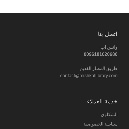
اتصل بنا
واتس اب
0096181020686
طريق المطار القديم
contact@mishkatlibrary.com
خدمة العملاء
الشكاوى
سياسة الخصوصية