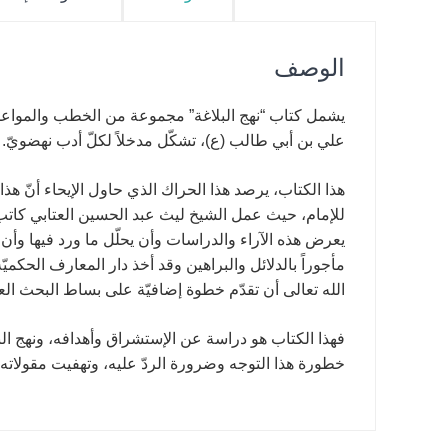
الوصف
يشمل كتاب “نهج البلاغة” مجموعة من الخطب والمواعظ و
علي بن أبي طالب (ع)، تشكّل مدخلاً لكلّ أدب نهضويّ.
هذا الكتاب، يرصد هذا الحراك الذي حاول الإيحاء أنّ هذ
للإمام، حيث عمل الشيخ ليث عبد الحسين العتابي كاتب ا
يعرض هذه الآراء والدراسات وأن يحلّل ما ورد فيها وأن
مأجوراً بالدلائل والبراهين وقد أخذ دار المعارف الحكمي
الله تعالى أن تقدّم خطوة إضافيّة على بساط البحث العل
فهذا الكتاب هو دراسة عن الإستشراق وأهدافه، ونهج الب
خطورة هذا التوجه وضرورة الردّ عليه، وتهفيت مقولاته.