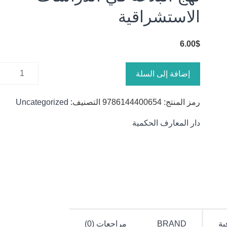
الاستشراقية
6.00
$
كمية نهج
إضافة إلى السلة
البلاغة في
الدراسات
رمز المنتج:
9786144400654
التصنيف:
Uncategorized
الاستشراقية
دار المعارف الحكمية
ية
BRAND
مراجعات (0)