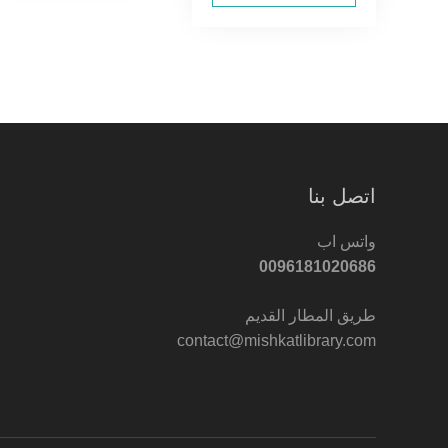
اتصل بنا
واتس اب
0096181020686
طريق المطار القديم
contact@mishkatlibrary.com