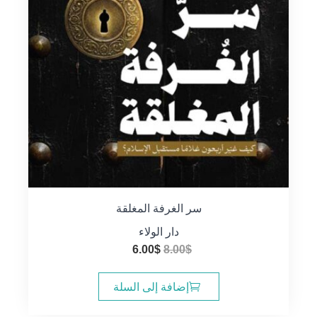
سر الغرفة المغلقة
دار الولاء
السعر
السعر
6.00
$
8.00
$
الأصلي
الحالي
هو:
هو:
إضافة إلى السلة
6.00$.
8.00$.