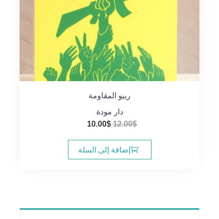
ربيو المقاومة
دار مودة
السعر
السعر
10.00
$
12.00
$
الأصلي
الحالي
هو:
هو:
إضافة إلى السلة
10.00$.
12.00$.