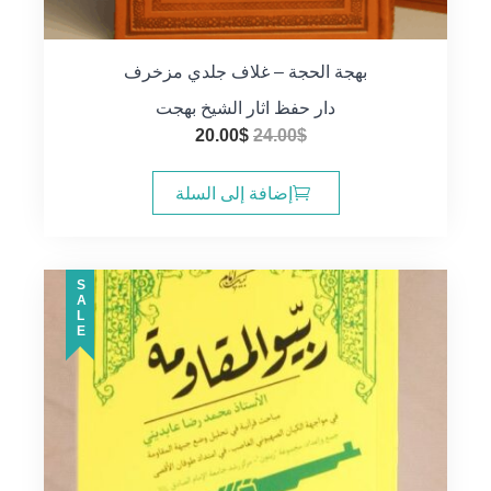
بهجة الحجة – غلاف جلدي مزخرف
دار حفظ اثار الشيخ بهجت
السعر
السعر
20.00
$
24.00
$
الأصلي
الحالي
هو:
هو:
إضافة إلى السلة
20.00$.
24.00$.
SALE