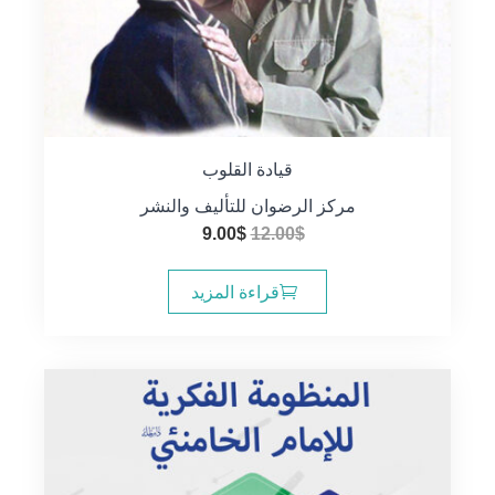
قيادة القلوب
مركز الرضوان للتأليف والنشر
السعر
السعر
9.00
$
12.00
$
الأصلي
الحالي
هو:
هو:
قراءة المزيد
9.00$.
12.00$.