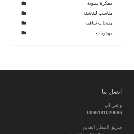
مفكرة سنوية
مناسب للناشئة
منتجات ثقافية
مهدويات
اتصل بنا
واتس اب
0096181020686
طريق المطار القديم