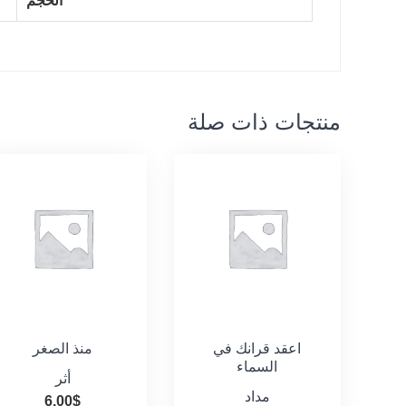
الحجم
منتجات ذات صلة
اعقد قرانك في
منذ الصغر
السماء
أثر
مداد
6.00
$