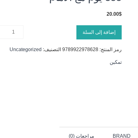
20.00
$
كمية 355
إضافة إلى السلة
يوم مع
الامام
رمز المنتج:
9789922978628
التصنيف:
Uncategorized
تمكين
BRAND
مراجعات (0)