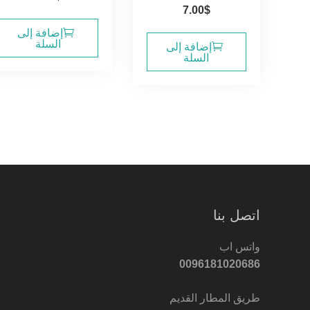
7.00
$
إضافة إلى
السلة
إضافة إلى
السلة
اتصل بنا
واتس اب
0096181020686
طريق المطار القديم