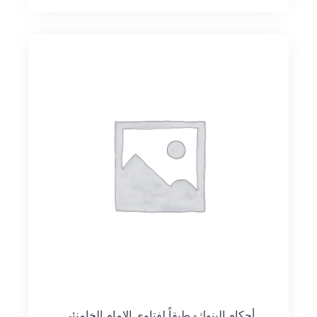
أحكام البنوك- طبقاً لفتاوى الإمام الخامنئي